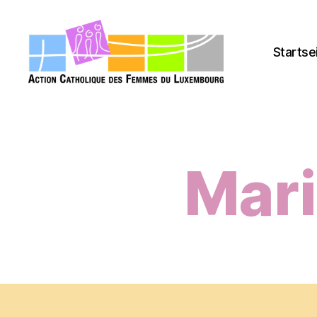
Startse
acfl.lu
Mari