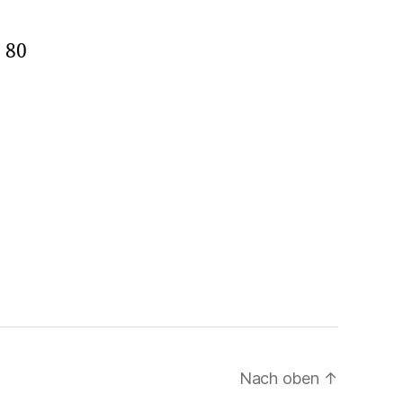
7
 80
Nach oben
↑