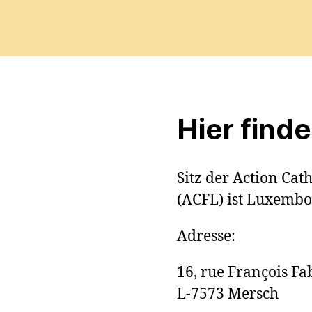
Hier find
S
itz der Action Ca
(ACFL) ist Luxembo
Adresse:
16, rue François Fa
L-7573 Mersch