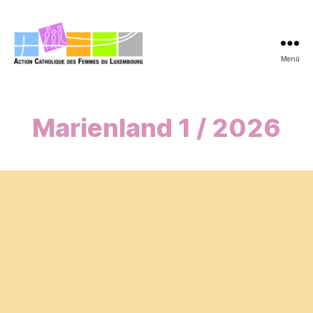
Menü
acfl.lu
Marienland 1 / 2026