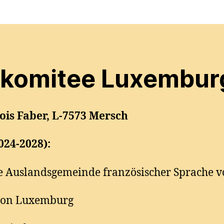
skomitee Luxembur
çois Faber, L-7573 Mersch
024-2028):
che Auslandsgemeinde französischer Sprache
 von Luxemburg