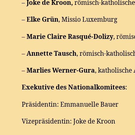
–
Joke de Kroon,
römisch-katholische
–
Elke Grün
, Missio Luxemburg
–
Marie Claire Rasqué-Dolizy
, römi
–
Annette Tausch
, römisch-katholis
–
Marlies Werner-Gura
, katholisch
Exekutive des Nationalkomitees
:
Präsidentin: Emmanuelle Bauer
Vizepräsidentin: Joke de Kroon