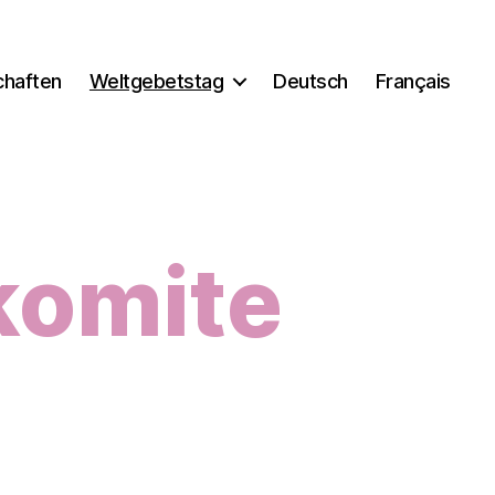
chaften
Weltgebetstag
Deutsch
Français
komite