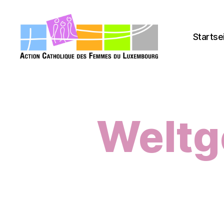
Startse
acfl.lu
Weltg