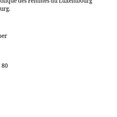
tholique des Femmes du Luxembourg
urg.
ber
7
 80