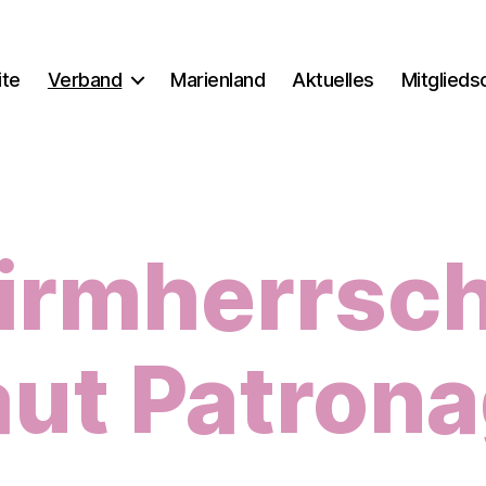
ite
Verband
Marienland
Aktuelles
Mitglieds
irmherrsch
ut Patron