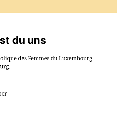
est du uns
tholique des Femmes du Luxembourg
urg.
ber
7