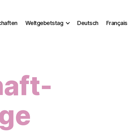
chaften
Weltgebetstag
Deutsch
Français
aft-
age