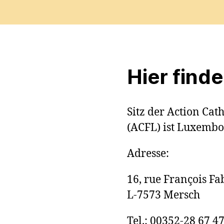
Hier find
S
itz der Action Ca
(ACFL) ist Luxembo
Adresse:
16, rue François Fa
L-7573 Mersch
Tel.: 00352-28 67 4