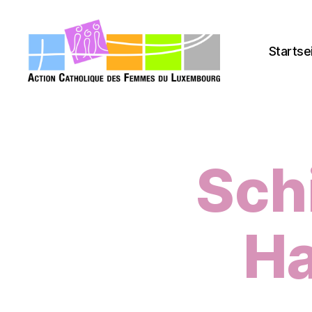
Startse
acfl.lu
Sch
Ha