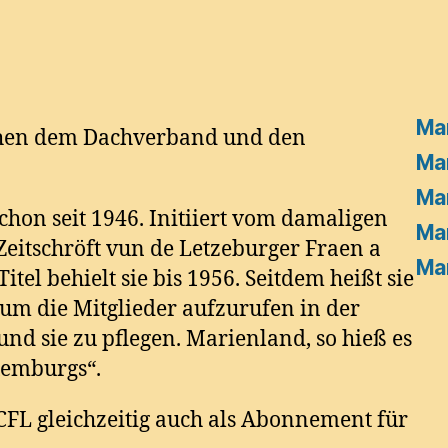
Mar
schen dem Dachverband und den
Mar
Mar
schon seit 1946. Initiiert vom damaligen
Mar
„Zeitschröft vun de Letzeburger Fraen a
Mar
el behielt sie bis 1956. Seitdem heißt sie
um die Mitglieder aufzurufen in der
nd sie zu pflegen. Marienland, so hieß es
xemburgs“.
 ACFL gleichzeitig auch als Abonnement für