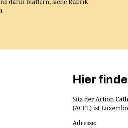
ne darin blättern, siehe Rubrik
h.
Hier find
S
itz der Action Ca
(ACFL) ist Luxembo
Adresse: