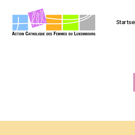
Startse
acfl.lu