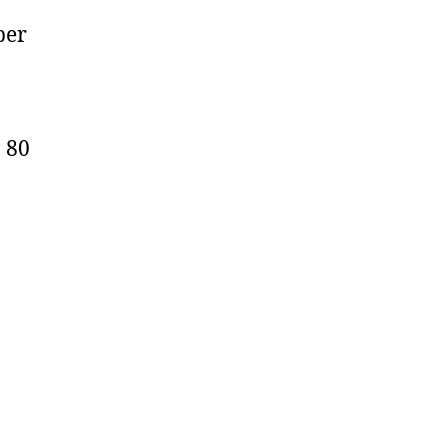
ber
7
 80