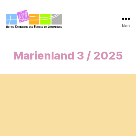
Menü
acfl.lu
Marienland 3 / 2025