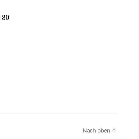
7
 80
Nach oben
↑