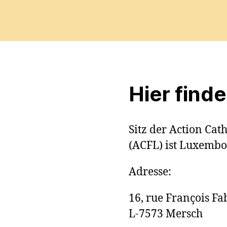
Hier find
S
itz der Action Ca
(ACFL) ist Luxembo
Adresse:
16, rue François Fa
L-7573 Mersch