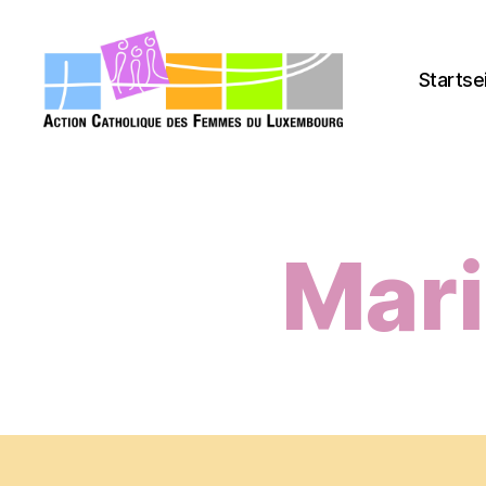
Startse
acfl.lu
Mari