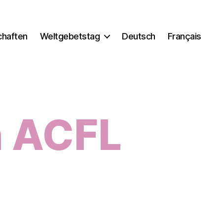
chaften
Weltgebetstag
Deutsch
Français
n ACFL