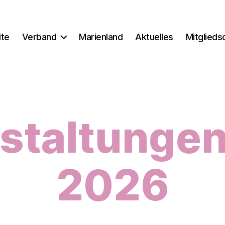
ite
Verband
Marienland
Aktuelles
Mitglieds
staltunge
2026