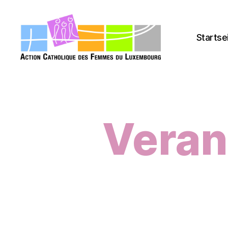
Startse
acfl.lu
Veran