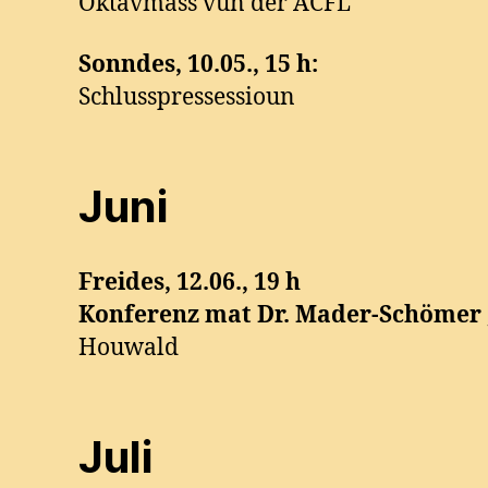
Oktavmass vun der ACFL
Sonndes, 10.05., 15 h:
Schlusspressessioun
Juni
Freides, 12.06., 19 h
Konferenz mat Dr. Mader-Schömer
Houwald
Juli