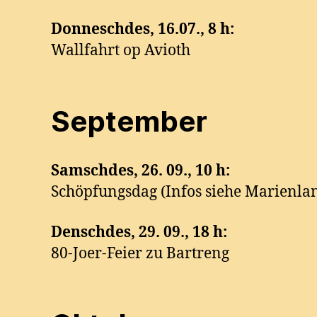
Donneschdes, 16.07., 8 h:
Wallfahrt op Avioth
September
Samschdes,
26. 09., 10 h:
Schöpfungsdag (Infos siehe Marienla
Denschdes,
29. 09., 18 h:
80-Joer-Feier zu Bartreng