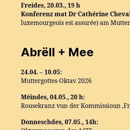
Freides, 20.03., 19 h
Konferenz mat Dr Cathérine Cheval
luxemourgeois est assurée) am Mutte
Abrëll + Mee
24.04. – 10.05:
Muttergottes-Oktav 2026
Méindes, 04.05., 20 h:
Rousekranz vun der Kommissioun ‚Fra
Donneschdes, 07.05., 14h: