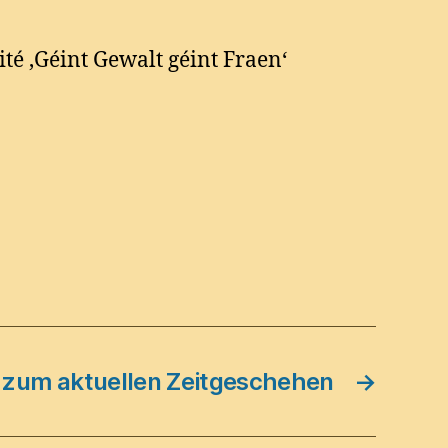
é ‚Géint Gewalt géint Fraen‘
zum aktuellen Zeitgeschehen
→